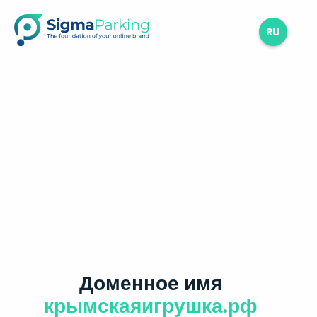
RU
Доменное имя
крымскаяигрушка.рф