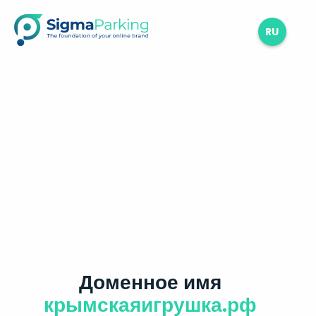
RU
Доменное имя
крымскаяигрушка.рф