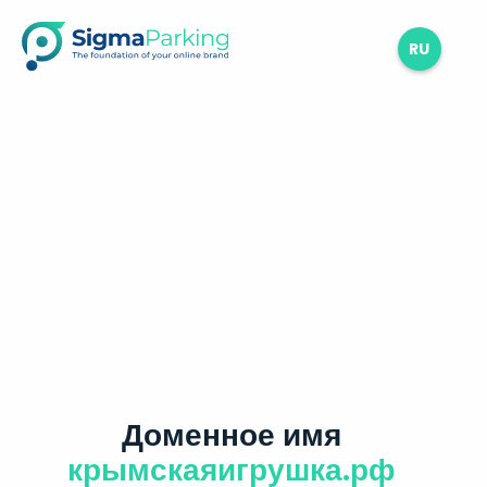
RU
Доменное имя
крымскаяигрушка.рф