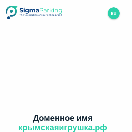
RU
Доменное имя
крымскаяигрушка.рф