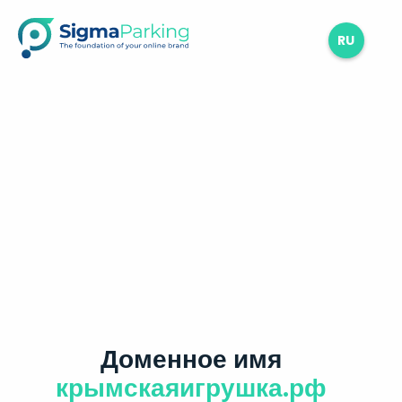
RU
Доменное имя
крымскаяигрушка.рф