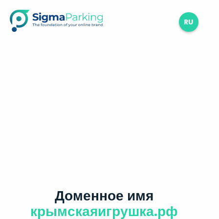
RU
Доменное имя
крымскаяигрушка.рф