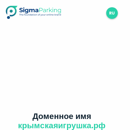
RU
Доменное имя
крымскаяигрушка.рф