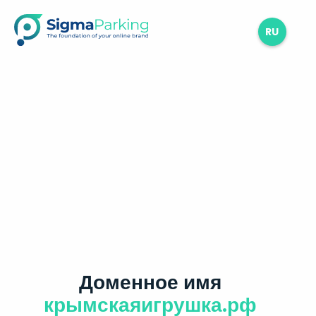
RU
Доменное имя
крымскаяигрушка.рф