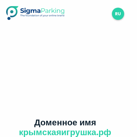
RU
Доменное имя
крымскаяигрушка.рф