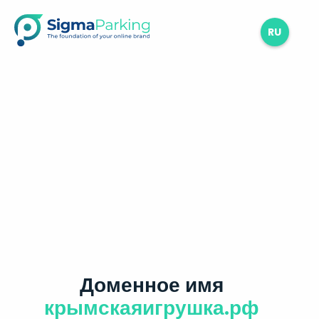
RU
Доменное имя
крымскаяигрушка.рф