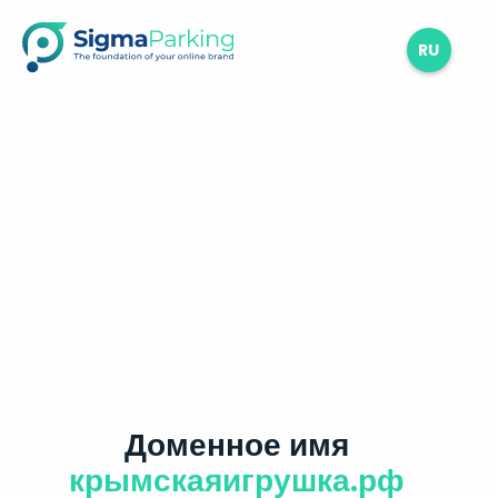
RU
Доменное имя
крымскаяигрушка.рф