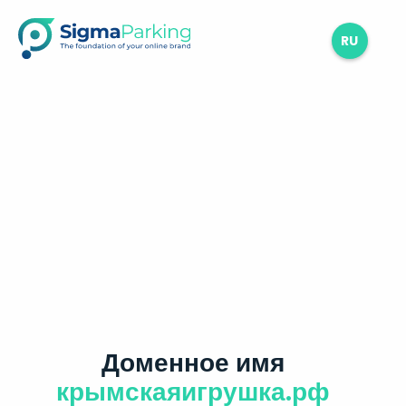
RU
Доменное имя
крымскаяигрушка.рф