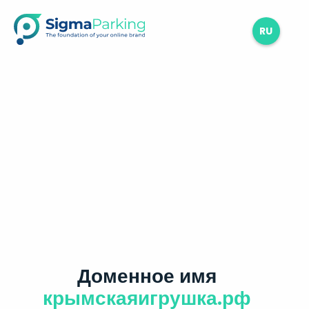
RU
Доменное имя
крымскаяигрушка.рф