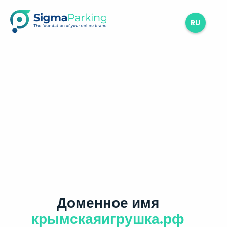
RU
Доменное имя
крымскаяигрушка.рф